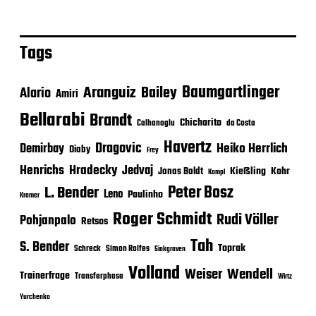
Tags
Baumgartlinger
Aranguiz
Bailey
Alario
Amiri
Bellarabi
Brandt
Chicharito
Calhanoglu
da Costa
Havertz
Dragovic
Heiko Herrlich
Demirbay
Diaby
Frey
Henrichs
Hradecky
Jedvaj
Kießling
Kohr
Jonas Boldt
Kampl
Peter Bosz
L. Bender
Leno
Paulinho
Kramer
Roger Schmidt
Rudi Völler
Pohjanpalo
Retsos
Tah
S. Bender
Toprak
Schreck
Simon Rolfes
Sinkgraven
Volland
Wendell
Weiser
Trainerfrage
Transferphase
Wirtz
Yurchenko