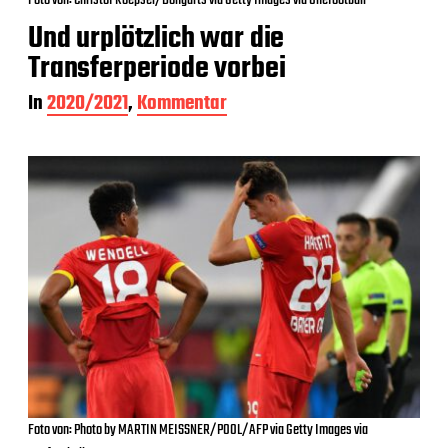
Foto von: Christof Koepsel/Bongarts via Getty Images via Onefootball
Und urplötzlich war die
Transferperiode vorbei
In
2020/2021
,
Kommentar
Foto von: Photo by MARTIN MEISSNER/POOL/AFP via Getty Images via