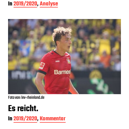
In
2019/2020
,
Analyse
Foto von: lev-rheinland.de
Es reicht.
In
2019/2020
,
Kommentar