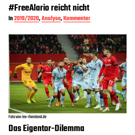
#FreeAlario reicht nicht
In
2019/2020
,
Analyse
,
Kommentar
Foto von: lev-rheinland.de
Das Eigentor-Dilemma