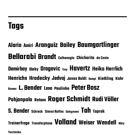
Tags
Baumgartlinger
Aranguiz
Bailey
Alario
Amiri
Bellarabi
Brandt
Chicharito
Calhanoglu
da Costa
Havertz
Dragovic
Heiko Herrlich
Demirbay
Diaby
Frey
Henrichs
Hradecky
Jedvaj
Kießling
Kohr
Jonas Boldt
Kampl
Peter Bosz
L. Bender
Leno
Paulinho
Kramer
Roger Schmidt
Rudi Völler
Pohjanpalo
Retsos
Tah
S. Bender
Toprak
Schreck
Simon Rolfes
Sinkgraven
Volland
Wendell
Weiser
Trainerfrage
Transferphase
Wirtz
Yurchenko