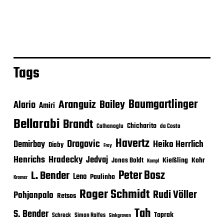
Tags
Baumgartlinger
Aranguiz
Bailey
Alario
Amiri
Bellarabi
Brandt
Chicharito
Calhanoglu
da Costa
Havertz
Dragovic
Heiko Herrlich
Demirbay
Diaby
Frey
Henrichs
Hradecky
Jedvaj
Kießling
Kohr
Jonas Boldt
Kampl
Peter Bosz
L. Bender
Leno
Paulinho
Kramer
Roger Schmidt
Rudi Völler
Pohjanpalo
Retsos
Tah
S. Bender
Toprak
Schreck
Simon Rolfes
Sinkgraven