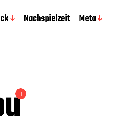
ick
Nachspielzeit
Meta
ou
1