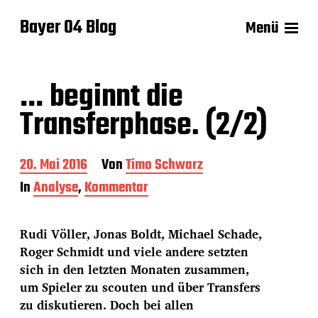
Bayer 04 Blog
Menü
… beginnt die
Transferphase. (2/2)
B
20. Mai 2016
Von
Timo Schwarz
e
In
Analyse
,
Kommentar
i
t
r
Rudi Völler, Jonas Boldt, Michael Schade,
a
g
Roger Schmidt und viele andere setzten
s
sich in den letzten Monaten zusammen,
d
um Spieler zu scouten und über Transfers
a
zu diskutieren. Doch bei allen
t