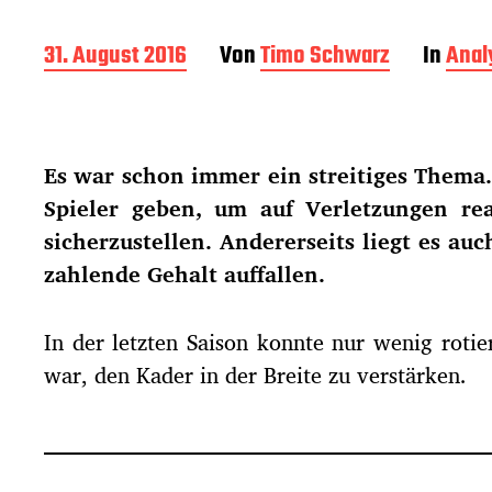
B
31. August 2016
Von
Timo Schwarz
In
Anal
e
i
t
r
Es war schon immer ein streitiges Thema.
a
g
Spieler geben, um auf Verletzungen r
s
sicherzustellen. Andererseits liegt es au
d
a
zahlende Gehalt auffallen.
t
u
In der letzten Saison konnte nur wenig roti
m
war, den Kader in der Breite zu verstärken.