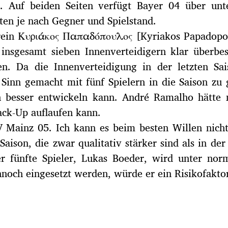
. Auf beiden Seiten verfügt Bayer 04 über unter
ten je nach Gegner und Spielstand.
Verein Κυριάκος Παπαδόπουλος [Kyriakos Papadop
insgesamt sieben Innenverteidigern klar überbes
hen. Da die Innenverteidigung in der letzten 
t Sinn gemacht mit fünf Spielern in die Saison z
ch besser entwickeln kann. André Ramalho hätte
Back-Up auflaufen kann.
 Mainz 05. Ich kann es beim besten Willen nich
 Saison, die zwar qualitativ stärker sind als in de
er fünfte Spieler, Lukas Boeder, wird unter nor
nnoch eingesetzt werden, würde er ein Risikofaktor