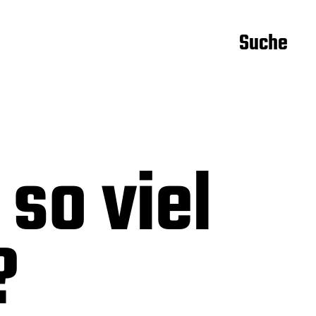
Suche
 so viel
?