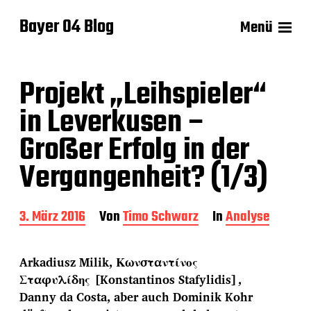
Bayer 04 Blog
Menü
Projekt „Leihspieler“
in Leverkusen –
Großer Erfolg in der
Vergangenheit? (1/3)
B
3. März 2016
Von
Timo Schwarz
In
Analyse
e
i
t
Arkadiusz Milik, Κωνσταντίνος
r
Σταφυλίδης [Konstantinos Stafylidis],
a
Danny da Costa, aber auch Dominik Kohr
g