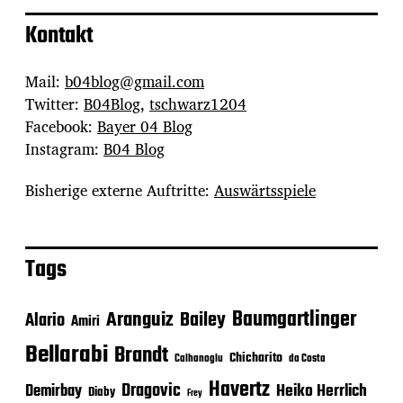
Kontakt
Mail:
b04blog@gmail.com
Twitter:
B04Blog
,
tschwarz1204
Facebook:
Bayer 04 Blog
Instagram:
B04 Blog
Bisherige externe Auftritte:
Auswärtsspiele
Tags
Baumgartlinger
Aranguiz
Bailey
Alario
Amiri
Bellarabi
Brandt
Chicharito
Calhanoglu
da Costa
Havertz
Dragovic
Heiko Herrlich
Demirbay
Diaby
Frey