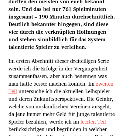
s
dürften den meisten von euch bekannt
d
sein. Und das bei nur 761 Spielminuten
a
insgesamt – 190 Minuten durchschnittlich.
t
Deutlich bekannter hingegen, sind diese
u
m
vier durch die verknüpften Hoffnungen
und stehen sinnbildlich für das System
talentierte Spieler zu verleihen.
Im ersten Abschnitt dieser dreiteiligen Serie
werde ich die Erfolge in der Vergangenheit
zusammenfassen, aber auch benennen was
man hätte besser machen können. Im
zweiten
Teil
untersuche ich die aktuellen Leihspieler
und deren Zukunftsperspektiven. Die Gefahr,
welche von ausländischen Vereinen ausgeht,
da jene immer mehr Geld für junge talentierte
Spieler bezahlen, werde ich im
letzten Teil
berücksichtigen und begründen in welcher