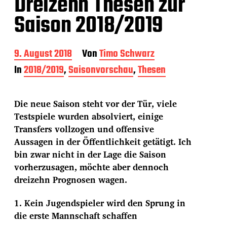
Dreizehn Thesen zur
Saison 2018/2019
B
9. August 2018
Von
Timo Schwarz
e
In
2018/2019
,
Saisonvorschau
,
Thesen
i
t
r
Die neue Saison steht vor der Tür, viele
a
g
Testspiele wurden absolviert, einige
s
Transfers vollzogen und offensive
d
Aussagen in der Öffentlichkeit getätigt. Ich
a
bin zwar nicht in der Lage die Saison
t
u
vorherzusagen, möchte aber dennoch
m
dreizehn Prognosen wagen.
1. Kein Jugendspieler wird den Sprung in
die erste Mannschaft schaffen