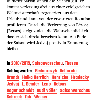
In dieser Saison stehen die Zeichen gut. Er
kommt verletzungsfrei aus einer erfolgreichen
Weltmeisterschaft, regeneriert aus dem
Urlaub und kann von der erwarteten Rotation
profitieren. Durch die Verletzung von Ρέτσος
[Retsos] steigt zudem die Wahrscheinlichkeit,
dass er sich direkt beweisen kann. Am Ende
der Saison wird Jedvaj positiv in Erinnerung
bleiben.
In
2018/2019
,
Saisonvorschau
,
Thesen
Schlagwörter
Bednarczyk
Bellarabi
Brandt
Heiko Herrlich
Henrichs
Hradecky
Jedvaj
L. Bender
Leno
Retsos
Roger Schmidt
Rudi Völler
Saisonvorschau
Schreck
Tah
Weiser