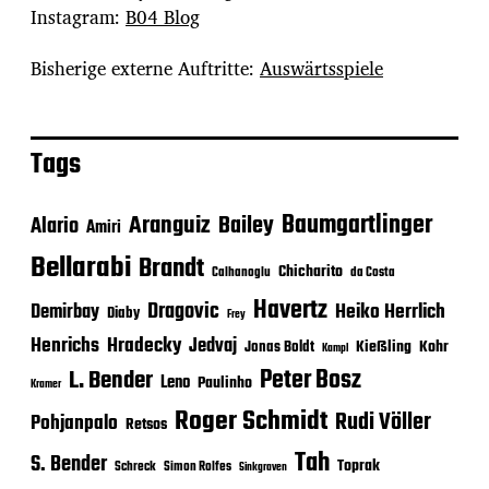
Instagram:
B04 Blog
Bisherige externe Auftritte:
Auswärtsspiele
Tags
Baumgartlinger
Aranguiz
Bailey
Alario
Amiri
Bellarabi
Brandt
Chicharito
Calhanoglu
da Costa
Havertz
Dragovic
Heiko Herrlich
Demirbay
Diaby
Frey
Henrichs
Hradecky
Jedvaj
Kießling
Kohr
Jonas Boldt
Kampl
Peter Bosz
L. Bender
Leno
Paulinho
Kramer
Roger Schmidt
Rudi Völler
Pohjanpalo
Retsos
Tah
S. Bender
Toprak
Schreck
Simon Rolfes
Sinkgraven