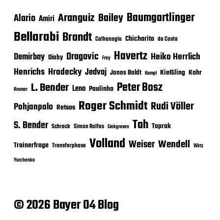
Baumgartlinger
Aranguiz
Bailey
Alario
Amiri
Bellarabi
Brandt
Chicharito
Calhanoglu
da Costa
Havertz
Dragovic
Heiko Herrlich
Demirbay
Diaby
Frey
Henrichs
Hradecky
Jedvaj
Kießling
Kohr
Jonas Boldt
Kampl
Peter Bosz
L. Bender
Leno
Paulinho
Kramer
Roger Schmidt
Rudi Völler
Pohjanpalo
Retsos
Tah
S. Bender
Toprak
Schreck
Simon Rolfes
Sinkgraven
Volland
Wendell
Weiser
Trainerfrage
Transferphase
Wirtz
Yurchenko
© 2026 Bayer 04 Blog